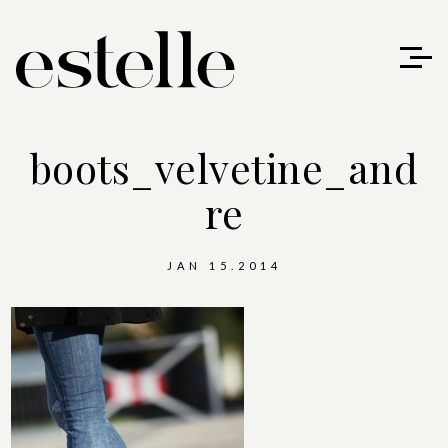
boots_velvetine_and
re
JAN 15.2014