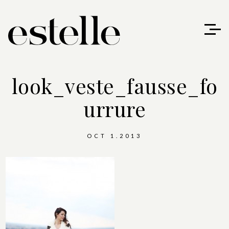
look_veste_fausse_fo
urrure
OCT 1.2013